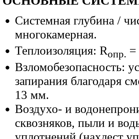
ОСНОВНЫЕ СИСТЕМ
Системная глубина / чи
многокамерная.
Теплоизоляция: R
= 
опр.
Взломобезопасность: у
запирания благодаря с
13 мм.
Воздухо- и водонепрон
сквозняков, пыли и вод
уплотнений (нахлест уп